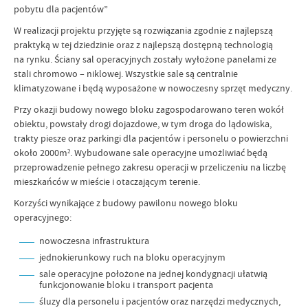
pobytu dla pacjentów”
W realizacji projektu przyjęte są rozwiązania zgodnie z najlepszą
praktyką w tej dziedzinie oraz z najlepszą dostępną technologią
na rynku. Ściany sal operacyjnych zostały wyłożone panelami ze
stali chromowo – niklowej. Wszystkie sale są centralnie
klimatyzowane i będą wyposażone w nowoczesny sprzęt medyczny.
Przy okazji budowy nowego bloku zagospodarowano teren wokół
obiektu, powstały drogi dojazdowe, w tym droga do lądowiska,
trakty piesze oraz parkingi dla pacjentów i personelu o powierzchni
około 2000m². Wybudowane sale operacyjne umożliwiać będą
przeprowadzenie pełnego zakresu operacji w przeliczeniu na liczbę
mieszkańców w mieście i otaczającym terenie.
Korzyści wynikające z budowy pawilonu nowego bloku
operacyjnego:
nowoczesna infrastruktura
jednokierunkowy ruch na bloku operacyjnym
sale operacyjne położone na jednej kondygnacji ułatwią
funkcjonowanie bloku i transport pacjenta
śluzy dla personelu i pacjentów oraz narzędzi medycznych,