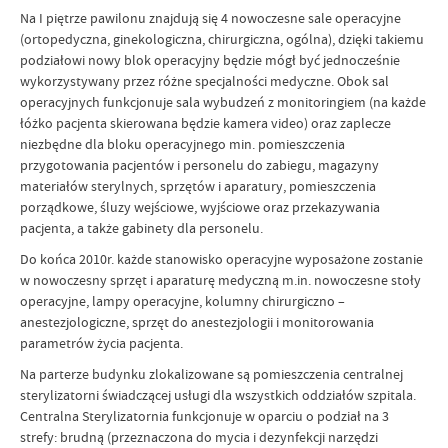
Na I piętrze pawilonu znajdują się 4 nowoczesne sale operacyjne
(ortopedyczna, ginekologiczna, chirurgiczna, ogólna), dzięki takiemu
podziałowi nowy blok operacyjny będzie mógł być jednocześnie
wykorzystywany przez różne specjalności medyczne. Obok sal
operacyjnych funkcjonuje sala wybudzeń z monitoringiem (na każde
łóżko pacjenta skierowana będzie kamera video) oraz zaplecze
niezbędne dla bloku operacyjnego min. pomieszczenia
przygotowania pacjentów i personelu do zabiegu, magazyny
materiałów sterylnych, sprzętów i aparatury, pomieszczenia
porządkowe, śluzy wejściowe, wyjściowe oraz przekazywania
pacjenta, a także gabinety dla personelu.
Do końca 2010r. każde stanowisko operacyjne wyposażone zostanie
w nowoczesny sprzęt i aparaturę medyczną m.in. nowoczesne stoły
operacyjne, lampy operacyjne, kolumny chirurgiczno –
anestezjologiczne, sprzęt do anestezjologii i monitorowania
parametrów życia pacjenta.
Na parterze budynku zlokalizowane są pomieszczenia centralnej
sterylizatorni świadczącej usługi dla wszystkich oddziałów szpitala.
Centralna Sterylizatornia funkcjonuje w oparciu o podział na 3
strefy: brudną (przeznaczona do mycia i dezynfekcji narzędzi