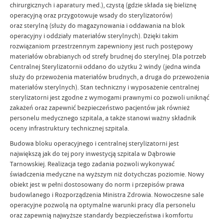
chirurgicznych i aparatury med.), czystą (gdzie składa się bieliznę
operacyjną oraz przygotowuje wsady do sterylizatorów)
oraz sterylną (służy do magazynowania i oddawania na blok
operacyjny i oddziały materiałów sterylnych). Dzięki takim
rozwiązaniom przestrzennym zapewniony jest ruch postępowy
materiałów obrabianych od strefy brudnej do sterylnej. Dla potrzeb
Centralnej Sterylizatornii oddano do użytku 2 windy (jedna winda
służy do przewożenia materiałów brudnych, a druga do przewożenia
materiałów sterylnych). Stan techniczny i wyposażenie centralnej
sterylizatorni jest zgodne z wymogami prawnymi co pozwoli uniknąć
zakażeń oraz zapewnić bezpieczeństwo pacjentów jak również
personelu medycznego szpitala, a także stanowi ważny składnik
oceny infrastruktury technicznej szpitala.
Budowa bloku operacyjnego i centralnej sterylizatorni jest
największą jak do tej pory inwestycją szpitala w Dąbrowie
Tarnowskiej. Realizacja tego zadania pozwoli wykonywać
świadczenia medyczne na wyższym niż dotychczas poziomie. Nowy
obiekt jest w pełni dostosowany do norm i przepisów prawa
budowlanego i Rozporządzenia Ministra Zdrowia. Nowoczesne sale
operacyjne pozwolą na optymalne warunki pracy dla personelu
oraz zapewnią najwyższe standardy bezpieczeństwa i komfortu