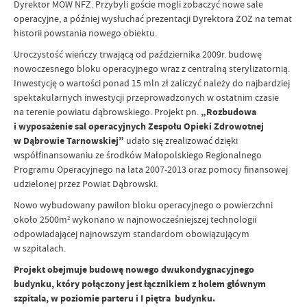
Dyrektor MOW NFZ. Przybyli goście mogli zobaczyć nowe sale
operacyjne, a później wysłuchać prezentacji Dyrektora ZOZ na temat
historii powstania nowego obiektu.
Uroczystość wieńczy trwającą od października 2009r. budowę
nowoczesnego bloku operacyjnego wraz z centralną sterylizatornią.
Inwestycję o wartości ponad 15 mln zł zaliczyć należy do najbardziej
spektakularnych inwestycji przeprowadzonych w ostatnim czasie
na terenie powiatu dąbrowskiego. Projekt pn.
„Rozbudowa
i wyposażenie sal operacyjnych Zespołu Opieki Zdrowotnej
w Dąbrowie Tarnowskiej”
udało się zrealizować dzięki
współfinansowaniu ze środków Małopolskiego Regionalnego
Programu Operacyjnego na lata 2007-2013 oraz pomocy finansowej
udzielonej przez Powiat Dąbrowski.
Nowo wybudowany pawilon bloku operacyjnego o powierzchni
około 2500m² wykonano w najnowocześniejszej technologii
odpowiadającej najnowszym standardom obowiązującym
w szpitalach.
Projekt obejmuje budowę nowego dwukondygnacyjnego
budynku, który połączony jest łącznikiem z holem głównym
szpitala, w poziomie parteru i I piętra budynku.