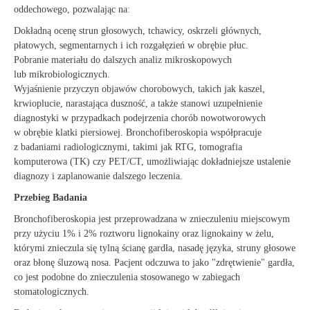
oddechowego, pozwalając na:
Dokładną ocenę strun głosowych, tchawicy, oskrzeli głównych,
płatowych, segmentarnych i ich rozgałęzień w obrębie płuc.
Pobranie materiału do dalszych analiz mikroskopowych
lub mikrobiologicznych.
Wyjaśnienie przyczyn objawów chorobowych, takich jak kaszel,
krwioplucie, narastająca duszność, a także stanowi uzupełnienie
diagnostyki w przypadkach podejrzenia chorób nowotworowych
w obrębie klatki piersiowej. Bronchofiberoskopia współpracuje
z badaniami radiologicznymi, takimi jak RTG, tomografia
komputerowa (TK) czy PET/CT, umożliwiając dokładniejsze ustalenie
diagnozy i zaplanowanie dalszego leczenia.
Przebieg Badania
Bronchofiberoskopia jest przeprowadzana w znieczuleniu miejscowym
przy użyciu 1% i 2% roztworu lignokainy oraz lignokainy w żelu,
którymi znieczula się tylną ścianę gardła, nasadę języka, struny głosowe
oraz błonę śluzową nosa. Pacjent odczuwa to jako "zdrętwienie" gardła,
co jest podobne do znieczulenia stosowanego w zabiegach
stomatologicznych.