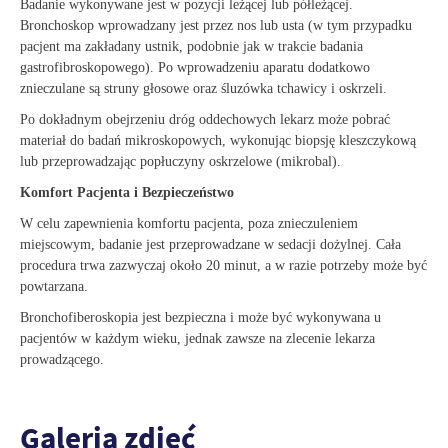
Badanie wykonywane jest w pozycji leżącej lub półleżącej.
Bronchoskop wprowadzany jest przez nos lub usta (w tym przypadku
pacjent ma zakładany ustnik, podobnie jak w trakcie badania
gastrofibroskopowego). Po wprowadzeniu aparatu dodatkowo
znieczulane są struny głosowe oraz śluzówka tchawicy i oskrzeli.
Po dokładnym obejrzeniu dróg oddechowych lekarz może pobrać
materiał do badań mikroskopowych, wykonując biopsję kleszczykową
lub przeprowadzając popłuczyny oskrzelowe (mikrobal).
Komfort Pacjenta i Bezpieczeństwo
W celu zapewnienia komfortu pacjenta, poza znieczuleniem
miejscowym, badanie jest przeprowadzane w sedacji dożylnej. Cała
procedura trwa zazwyczaj około 20 minut, a w razie potrzeby może być
powtarzana.
Bronchofiberoskopia jest bezpieczna i może być wykonywana u
pacjentów w każdym wieku, jednak zawsze na zlecenie lekarza
prowadzącego.
Galeria zdjęć