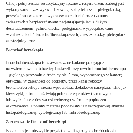
CTK), pełny zestaw resuscytacyjny łącznie z respiratorem. Zabieg jest
wykonywany przez wykwalifikowaną kadrę lekarską i pielęgniarską,
przeszkoloną w zakresie wykonywanych badań oraz czynności
związanych z bezpieczeństwem pacjenta(specjaliści z dużym
doświadczeniem: pulmonolodzy, pielęgniarki wyspecjalizowane
w zakresie badań bronchofiberoskopowych, anestezjolodzy, pielęgniarki
anestezjologiczne.
Bronchofiberoskopia
Bronchofiberoskopia to zaawansowane badanie polegające
na wziernikowaniu tchawicy i oskrzeli przy użyciu bronchofiberoskopu
– giętkiego przewodu o średnicy ok. 5 mm, wyposażonego w kamerę
optyczną. W zależności od potrzeby, przez kanał roboczy
bronchofiberoskopu można wprowadzać dodatkowe narzędzia, takie jak
kleszczyki, które umożliwiają pobranie wycinków tkankowych
lub wydzieliny z drzewa oskrzelowego w formie popłuczyn
oskrzelowych. Pobrany materiał poddawany jest szczegółowej analizie
histopatologicznej, cytologicznej lub mikrobiologicznej.
Zastosowanie Bronchofiberoskopii
Badanie to jest niezwykle przydatne w diagnostyce chorób układu