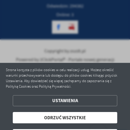
Odwiedzin: 294382
Online: 3
Copyright by zozdt.pl
Powered by
2ClickPortal® - Portale nowej generacji
Strona korzysta z plików cookies w celu realizacji usług. Możesz określić
warunki przechowywania lub dostępu do plików cookies klikając przycisk
Ustawienia. Aby dowiedzieć się więcej zachęcamy do zapoznania się z
Polityką Cookies oraz Polityką Prywatności.
ZAPISZ WYBRANE
USTAWIENIA
ODRZUĆ WSZYSTKIE
ODRZUĆ WSZYSTKIE
ZEZWÓL NA WSZYSTKIE