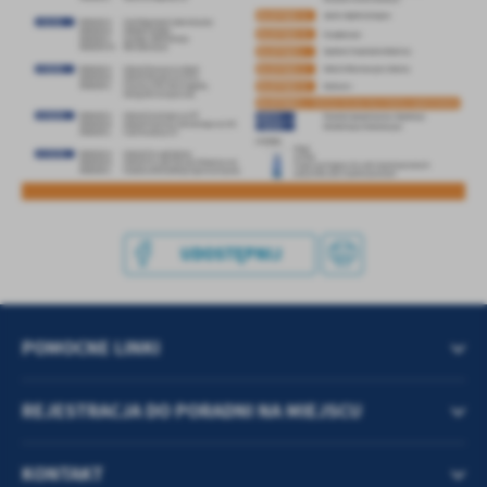
treści w postaci wiadomości, ofert, komunikatów mediów
społecznościowych.
UDOSTĘPNIJ
POMOCNE LINKI
REJESTRACJA DO PORADNI NA MIEJSCU
KONTAKT