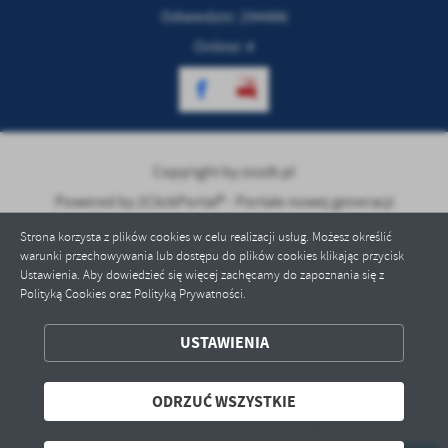
treści w postaci wiadomości, ofert, komunikatów mediów
Odwiedzin: 294486
społecznościowych.
Online: 4
Copyright by zozdt.pl
Powered by
2ClickPortal® - Portale nowej generacji
Strona korzysta z plików cookies w celu realizacji usług. Możesz określić
warunki przechowywania lub dostępu do plików cookies klikając przycisk
Ustawienia. Aby dowiedzieć się więcej zachęcamy do zapoznania się z
Polityką Cookies oraz Polityką Prywatności.
USTAWIENIA
ZAPISZ WYBRANE
ODRZUĆ WSZYSTKIE
ODRZUĆ WSZYSTKIE
ZEZWÓL NA WSZYSTKIE