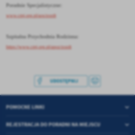
treści w postaci wiadomości, ofert, komunikatów mediów
Poradnie Specjalistyczne:
społecznościowych.
www.cmj.org.pl/aos/zozdt
Szpitalna Przychodnia Rodzinna:
https://www.cmj.org.pl/apoz/zozdt
UDOSTĘPNIJ
POMOCNE LINKI
REJESTRACJA DO PORADNI NA MIEJSCU